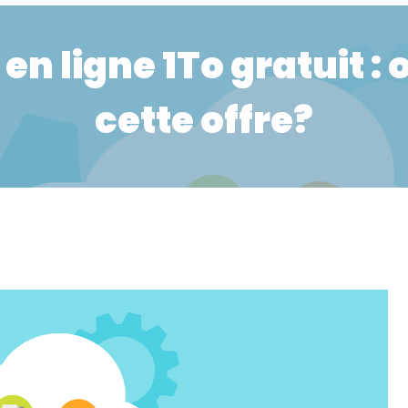
en ligne 1To gratuit : 
cette offre?