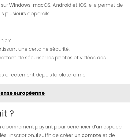
 sur
Windows, macOS, Android et iOS
, elle permet de
 plusieurs appareils.
chiers.
ntissant une certaine sécurité.
mettant de sécuriser les photos et vidéos des
déos directement depuis la plateforme.
éfense européenne
it ?
un abonnement payant pour bénéficier d’un espace
ès l’inscription. Il suffit de
créer un compte
et de