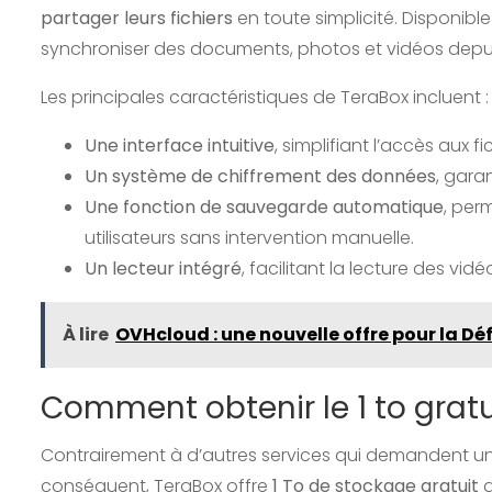
partager leurs fichiers
en toute simplicité. Disponible
synchroniser des documents, photos et vidéos depuis
Les principales caractéristiques de TeraBox incluent :
Une interface intuitive
, simplifiant l’accès aux fi
Un système de chiffrement des données
, gara
Une fonction de sauvegarde automatique
, per
utilisateurs sans intervention manuelle.
Un lecteur intégré
, facilitant la lecture des vi
À lire
OVHcloud : une nouvelle offre pour la D
Comment obtenir le 1 to gratu
Contrairement à d’autres services qui demandent 
conséquent, TeraBox offre
1 To de stockage gratuit
d